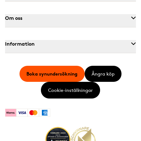
Om oss
Information
Boka synundersökning
Ångra köp
Cookie-inställningar
Klarna
Visa
Mastercard
American Express