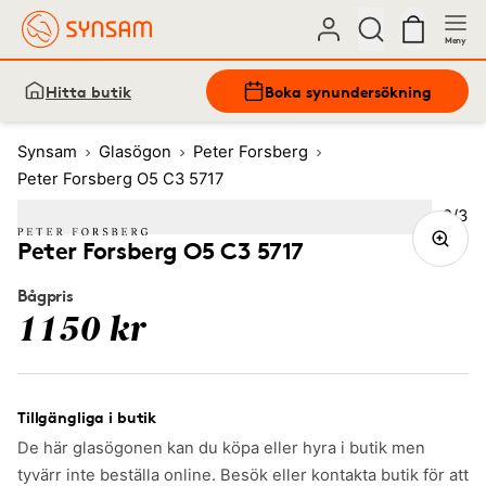
Meny
Hitta butik
Boka synundersökning
Synsam
Glasögon
Peter Forsberg
Peter Forsberg O5 C3 5717
Bild
2
/
3
Image
1
Image
(Current image)
2
Image
3
Peter Forsberg O5 C3 5717
Bågpris
1150 kr
Tillgängliga i butik
De här glasögonen kan du köpa eller hyra i butik men
tyvärr inte beställa online. Besök eller kontakta butik för att