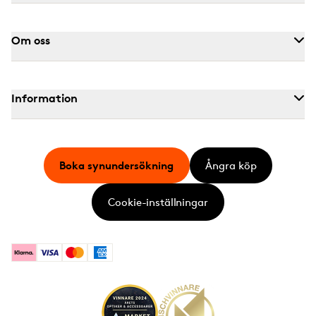
Om oss
Information
Boka synundersökning
Ångra köp
Cookie-inställningar
Klarna
Visa
Mastercard
American Express