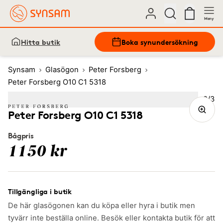
Meny
Hitta butik
Boka synundersökning
Synsam
Glasögon
Peter Forsberg
Peter Forsberg O10 C1 5318
Bild
2
/
3
Image
1
Image
(Current image)
2
Image
3
Peter Forsberg O10 C1 5318
Bågpris
1150 kr
Tillgängliga i butik
De här glasögonen kan du köpa eller hyra i butik men
tyvärr inte beställa online. Besök eller kontakta butik för att