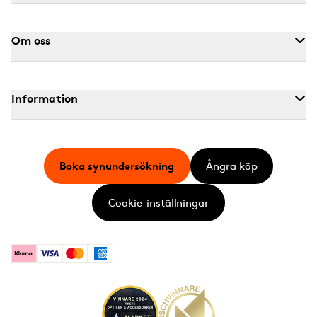
Om oss
Information
Boka synundersökning
Ångra köp
Cookie-inställningar
Klarna
Visa
Mastercard
American Express