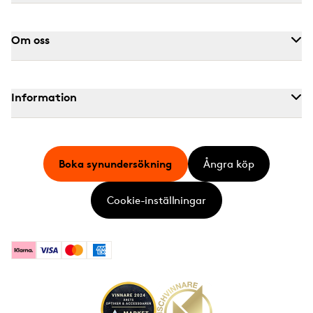
Om oss
Information
Boka synundersökning
Ångra köp
Cookie-inställningar
Klarna
Visa
Mastercard
American Express