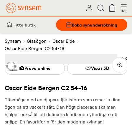
Meny
Hitta butik
Boka synundersökning
Synsam
Glasögon
Oscar Eide
Oscar Eide Bergen C2 54-16
Bild
2
/
3
Image
1
Image
(Current image)
2
Image
3
Prova online
Visa i 3D
Oscar Eide Bergen C2 54-16
Titanbåge med en djupare fjärilsform som ramar in dina
ögon på ett vackert sätt. Den högt placerade skalmen
hjälper också till att definiera kindbenen ytterligare ett
snäpp. En favoritform för den moderna kvinnan!