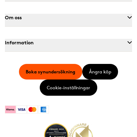
Om oss
Information
Boka synundersökning
Ångra köp
Cookie-inställningar
Klarna
Visa
Mastercard
American Express