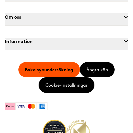
Om oss
Information
Boka synundersökning
Ångra köp
Cookie-inställningar
Klarna
Visa
Mastercard
American Express