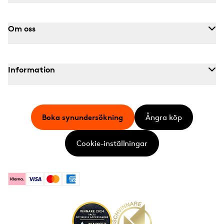
Om oss
Information
Boka synundersökning
Ångra köp
Cookie-inställningar
Klarna
Visa
Mastercard
American Express