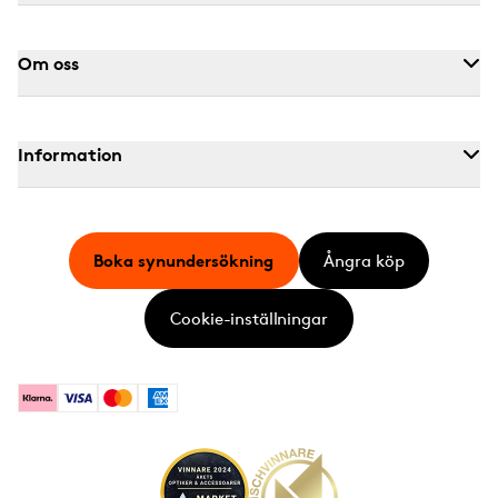
Om oss
Information
Boka synundersökning
Ångra köp
Cookie-inställningar
Klarna
Visa
Mastercard
American Express