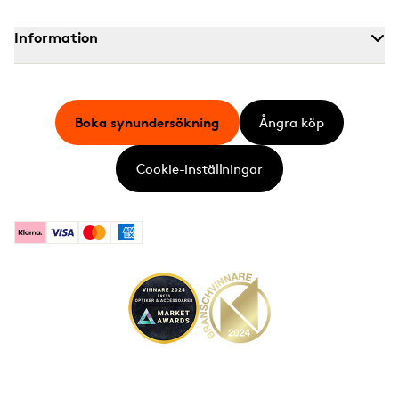
Information
Boka synundersökning
Ångra köp
Cookie-inställningar
Klarna
Visa
Mastercard
American Express