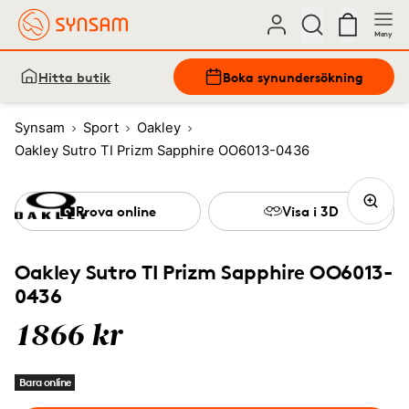
Meny
Hitta butik
Boka synundersökning
Synsam
Sport
Oakley
Oakley Sutro TI Prizm Sapphire OO6013-0436
Prova online
Visa i 3D
Oakley Sutro TI Prizm Sapphire OO6013-
0436
1866 kr
Bara online