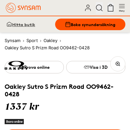
Meny
Hitta butik
Boka synundersökning
Synsam
Sport
Oakley
Oakley Sutro S Prizm Road OO9462-0428
Prova online
Visa i 3D
Oakley Sutro S Prizm Road OO9462-
0428
1337 kr
Bara online