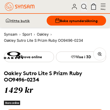
Meny
Hitta butik
Boka synundersökning
Synsam
Sport
Oakley
Oakley Sutro Lite S Prizm Ruby OO9496-0234
Prova online
Visa i 3D
Oakley Sutro Lite S Prizm Ruby
OO9496-0234
1429 kr
Bara online