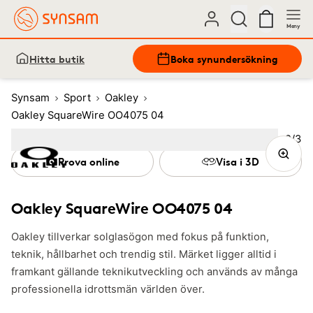
Meny
Hitta butik
Boka synundersökning
Synsam
Sport
Oakley
Oakley SquareWire OO4075 04
Bild
2
/
3
Image
1
Image
(Current image)
2
Image
3
Prova online
Visa i 3D
Oakley SquareWire OO4075 04
Oakley tillverkar solglasögon med fokus på funktion,
teknik, hållbarhet och trendig stil. Märket ligger alltid i
framkant gällande teknikutveckling och används av många
professionella idrottsmän världen över.