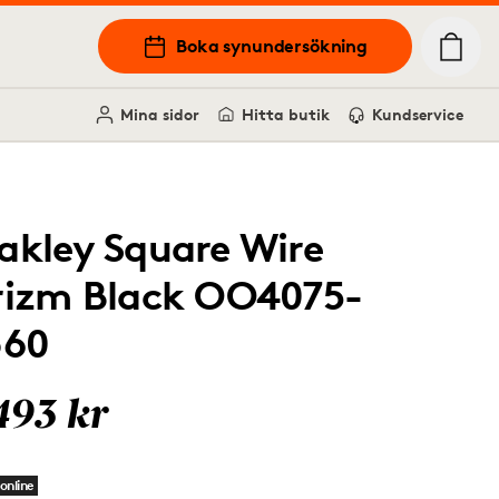
Boka synundersökning
Mina sidor
Hitta butik
Kundservice
akley Square Wire
rizm Black OO4075-
360
493 kr
online