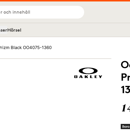
r och innehåll
nser
Hörsel
Prizm Black OO4075-1360
O
P
1
1
Bara 