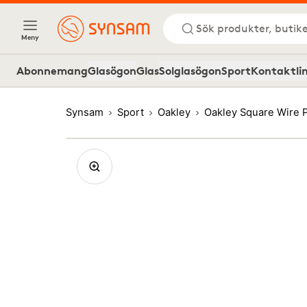
Sök produkter, butike
Meny
Abonnemang
Glasögon
Glas
Solglasögon
Sport
Kontaktli
Synsam
Sport
Oakley
Oakley Square Wire 