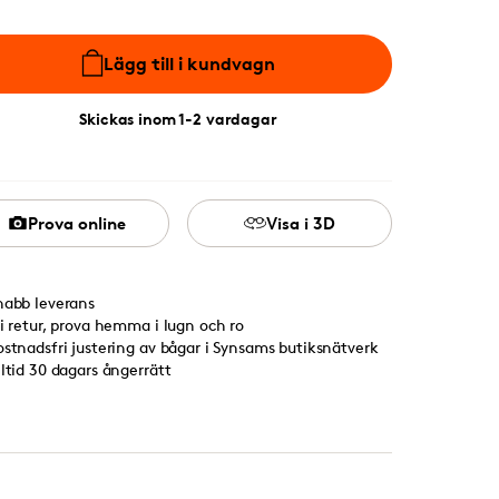
Lägg till i kundvagn
Skickas inom 1-2 vardagar
Prova online
Visa i 3D
nabb leverans
ri retur, prova hemma i lugn och ro
ostnadsfri justering av bågar i Synsams butiksnätverk
lltid 30 dagars ångerrätt