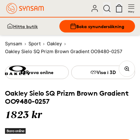
Meny
Hitta butik
Boka synundersökning
Synsam
Sport
Oakley
Oakley Sielo SQ Prizm Brown Gradient OO9480-0257
Prova online
Visa i 3D
Oakley Sielo SQ Prizm Brown Gradient
OO9480-0257
1823 kr
Bara online