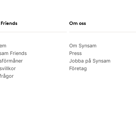
Friends
Om oss
lem
Om Synsam
am Friends
Press
sförmåner
Jobba på Synsam
villkor
Företag
frågor