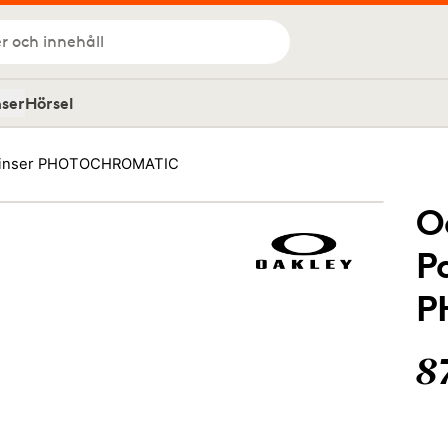
r och innehåll
nser
Hörsel
ra linser PHOTOCHROMATIC
O
P
P
8