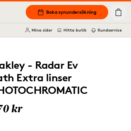
Boka synundersökning
Mina sidor
Hitta butik
Kundservice
akley - Radar Ev
ath Extra linser
HOTOCHROMATIC
70 kr