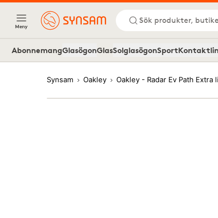
Sök produkter, butike
Meny
Abonnemang
Glasögon
Glas
Solglasögon
Sport
Kontaktli
Synsam
Oakley
Oakley - Radar Ev Path Ext