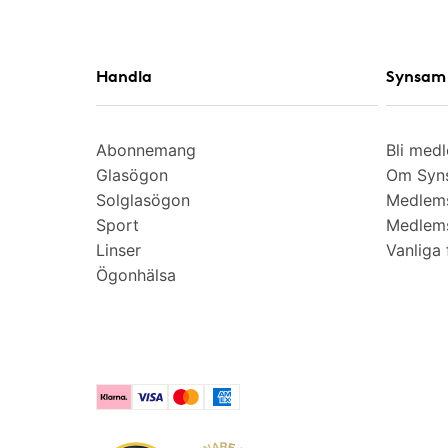
Handla
Synsam 
Abonnemang
Bli med
Glasögon
Om Syns
Solglasögon
Medlem
Sport
Medlems
Linser
Vanliga 
Ögonhälsa
Klarna
Visa
Mastercard
American Express