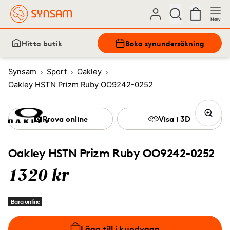
Meny
Hitta butik
Boka synundersökning
Synsam
Sport
Oakley
Oakley HSTN Prizm Ruby OO9242-0252
Prova online
Visa i 3D
Oakley HSTN Prizm Ruby OO9242-0252
1320 kr
Bara online
Lägg till i kundvagn