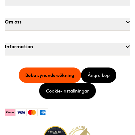
Om oss
Information
Boka synundersökning
Ångra köp
Cookie-inställningar
Klarna
Visa
Mastercard
American Express