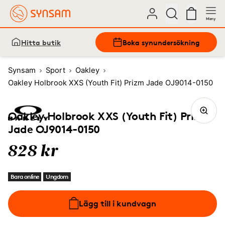
Meny
Hitta butik
Boka synundersökning
Synsam
Sport
Oakley
Oakley Holbrook XXS (Youth Fit) Prizm Jade OJ9014-0150
Oakley Holbrook XXS (Youth Fit) Prizm
Jade OJ9014-0150
828 kr
Bara online
Ungdom
Lägg till i kundvagn