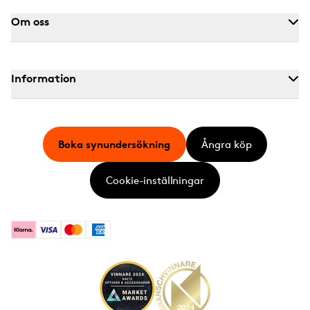
Om oss
Information
Boka synundersökning
Ångra köp
Cookie-inställningar
Klarna
Visa
Mastercard
American Express