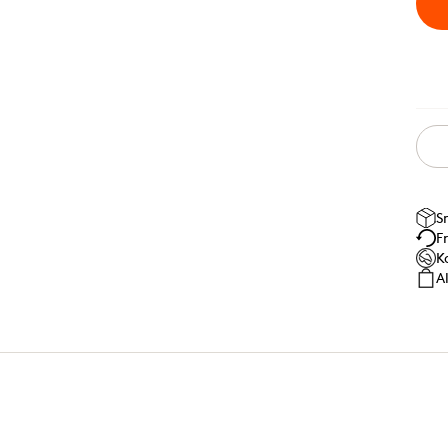
S
F
K
A