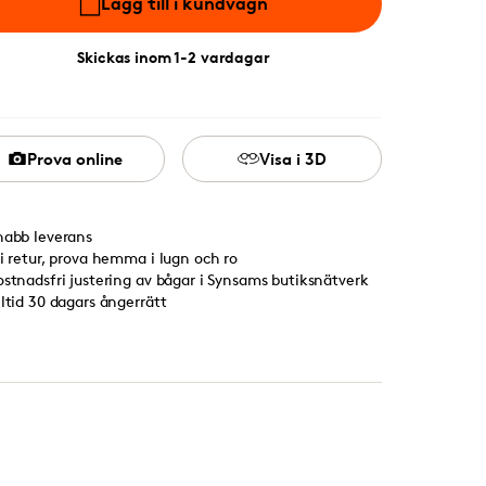
Lägg till i kundvagn
Skickas inom 1-2 vardagar
Prova online
Visa i 3D
nabb leverans
ri retur, prova hemma i lugn och ro
ostnadsfri justering av bågar i Synsams butiksnätverk
lltid 30 dagars ångerrätt