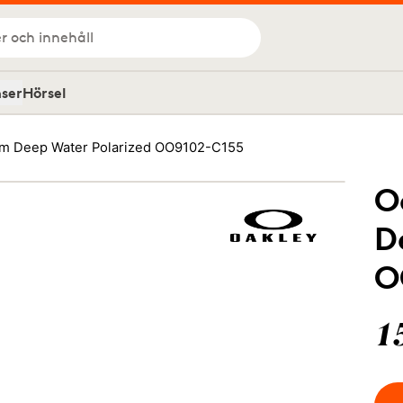
r och innehåll
nser
Hörsel
zm Deep Water Polarized OO9102-C155
O
D
O
1