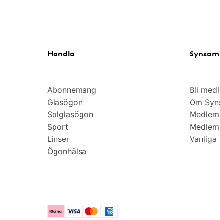
Handla
Synsam 
Abonnemang
Bli med
Glasögon
Om Syns
Solglasögon
Medlem
Sport
Medlems
Linser
Vanliga 
Ögonhälsa
Klarna
Visa
Mastercard
American Express