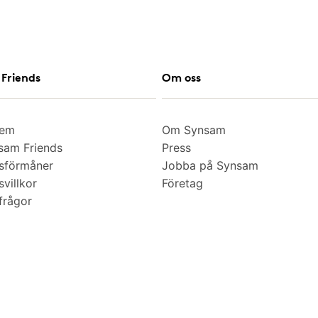
Friends
Om oss
lem
Om Synsam
am Friends
Press
sförmåner
Jobba på Synsam
villkor
Företag
frågor