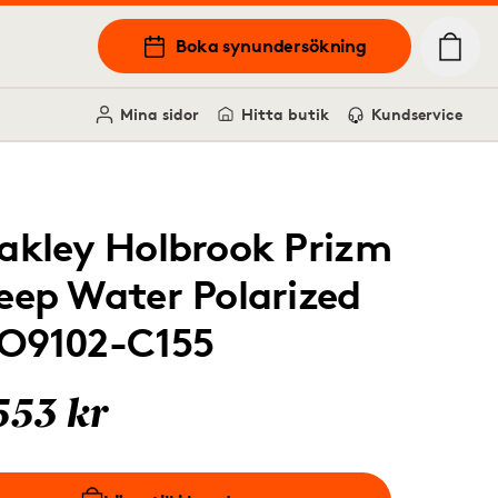
Boka synundersökning
Mina sidor
Hitta butik
Kundservice
akley Holbrook Prizm
eep Water Polarized
O9102-C155
553 kr