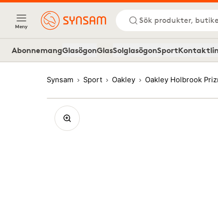
Sök produkter, butike
Meny
Abonnemang
Glasögon
Glas
Solglasögon
Sport
Kontaktli
Synsam
Sport
Oakley
Oakley Holbrook Pri