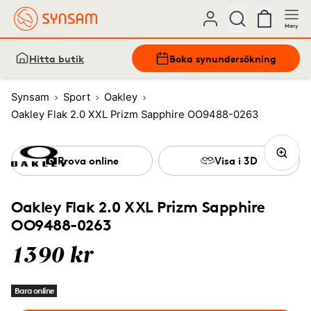
Meny
Hitta butik
Boka synundersökning
Synsam
Sport
Oakley
Oakley Flak 2.0 XXL Prizm Sapphire OO9488-0263
Prova online
Visa i 3D
Oakley Flak 2.0 XXL Prizm Sapphire
OO9488-0263
1390 kr
Bara online