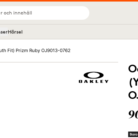
r och innehåll
nser
Hörsel
uth Fit) Prizm Ruby OJ9013-0762
O
(
O
9
Bara 