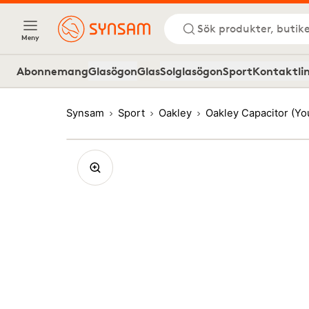
Sök produkter, butike
Meny
Abonnemang
Glasögon
Glas
Solglasögon
Sport
Kontaktli
Synsam
Sport
Oakley
Oakley Capacitor (Yo