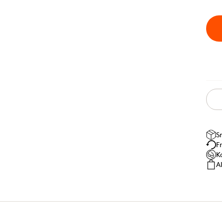
S
F
K
A