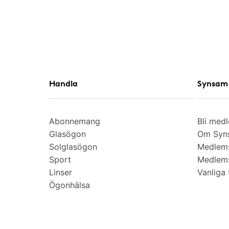
Handla
Synsam 
Abonnemang
Bli med
Glasögon
Om Syns
Solglasögon
Medlem
Sport
Medlems
Linser
Vanliga 
Ögonhälsa