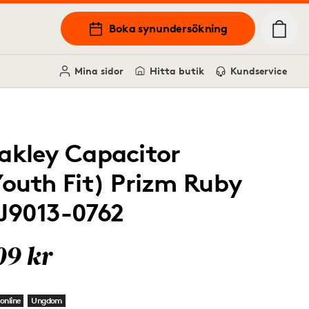
Boka synundersökning
Mina sidor
Hitta butik
Kundservice
akley Capacitor
Youth Fit) Prizm Ruby
J9013-0762
09 kr
online
Ungdom