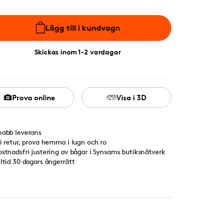
Lägg till i kundvagn
Skickas inom 1-2 vardagar
Prova online
Visa i 3D
nabb leverans
ri retur, prova hemma i lugn och ro
ostnadsfri justering av bågar i Synsams butiksnätverk
lltid 30 dagars ångerrätt