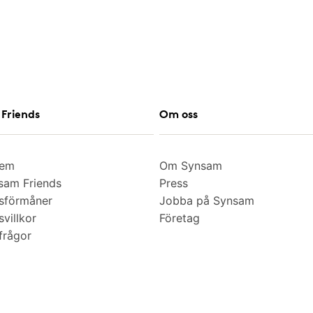
Friends
Om oss
lem
Om Synsam
am Friends
Press
sförmåner
Jobba på Synsam
villkor
Företag
frågor