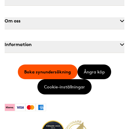
Om oss
Information
Boka synundersökning
Ångra köp
Cookie-inställningar
Klarna
Visa
Mastercard
American Express