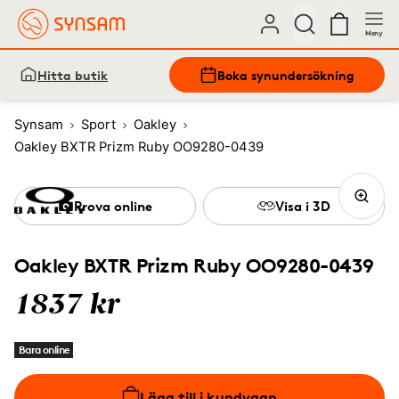
Meny
Hitta butik
Boka synundersökning
Synsam
Sport
Oakley
Oakley BXTR Prizm Ruby OO9280-0439
Prova online
Visa i 3D
Oakley BXTR Prizm Ruby OO9280-0439
1837 kr
Bara online
Lägg till i kundvagn