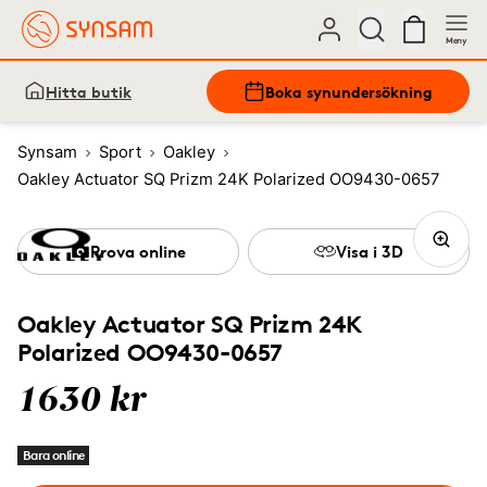
Meny
Hitta butik
Boka synundersökning
Synsam
Sport
Oakley
Oakley Actuator SQ Prizm 24K Polarized OO9430-0657
Prova online
Visa i 3D
Oakley Actuator SQ Prizm 24K
Polarized OO9430-0657
1630 kr
Bara online