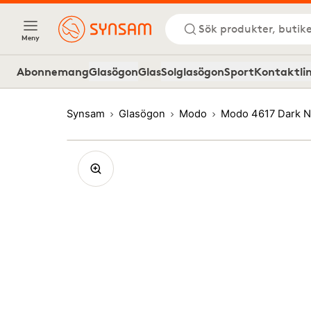
Sök produkter, butike
Meny
Abonnemang
Glasögon
Glas
Solglasögon
Sport
Kontaktli
Synsam
Glasögon
Modo
Modo 4617 Dark N