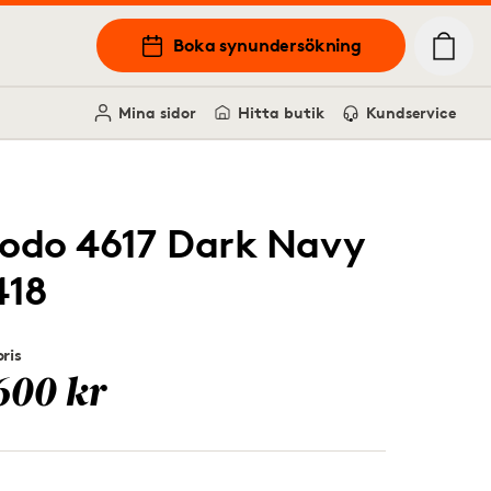
Boka synundersökning
Mina sidor
Hitta butik
Kundservice
odo 4617 Dark Navy
418
ris
600 kr