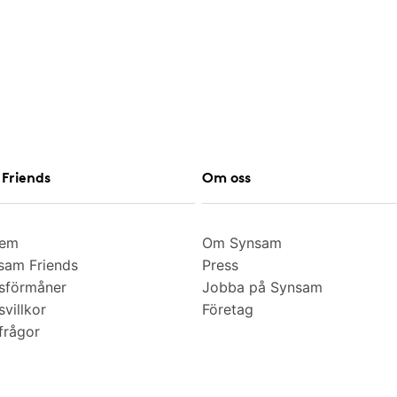
Friends
Om oss
lem
Om Synsam
am Friends
Press
sförmåner
Jobba på Synsam
villkor
Företag
frågor