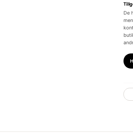
Till
De h
men 
kont
buti
andr
H