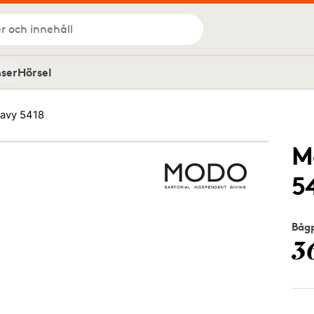
r och innehåll
nser
Hörsel
avy 5418
M
5
Bågp
3