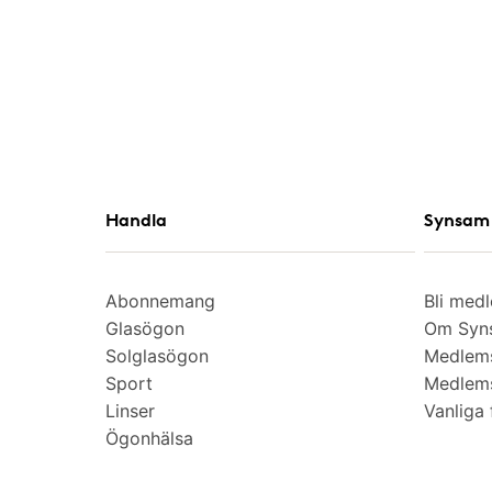
Handla
Synsam 
Abonnemang
Bli med
Glasögon
Om Syns
Solglasögon
Medlem
Sport
Medlems
Linser
Vanliga 
Ögonhälsa