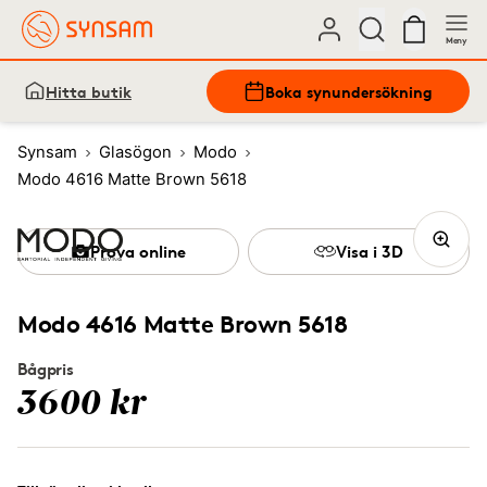
Meny
Hitta butik
Boka synundersökning
Synsam
Glasögon
Modo
Modo 4616 Matte Brown 5618
Prova online
Visa i 3D
Modo 4616 Matte Brown 5618
Bågpris
3600 kr