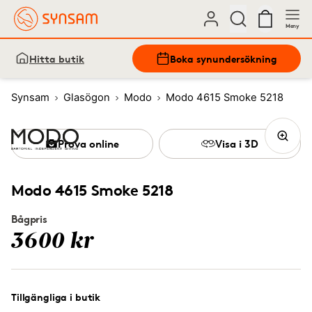
Meny
Hitta butik
Boka synundersökning
Synsam
Glasögon
Modo
Modo 4615 Smoke 5218
Prova online
Visa i 3D
Modo 4615 Smoke 5218
Bågpris
3600 kr
Tillgängliga i butik