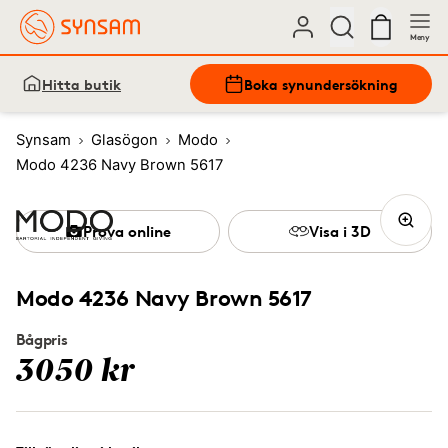
Meny
Hitta butik
Boka synundersökning
Synsam
Glasögon
Modo
Modo 4236 Navy Brown 5617
Prova online
Visa i 3D
Modo 4236 Navy Brown 5617
Bågpris
3050 kr