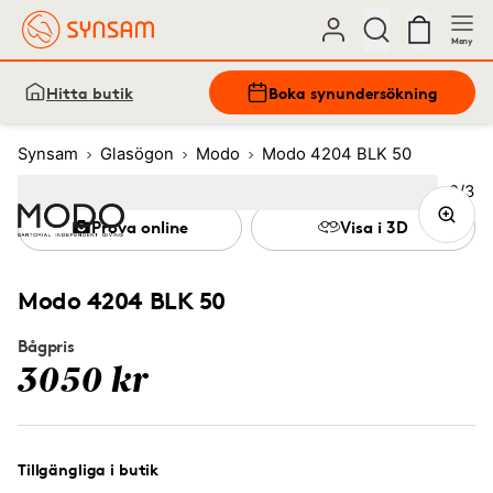
Meny
Hitta butik
Boka synundersökning
Synsam
Glasögon
Modo
Modo 4204 BLK 50
Bild
2
/
3
Image
1
Image
(Current image)
2
Image
3
Prova online
Visa i 3D
Modo 4204 BLK 50
Bågpris
3050 kr
Tillgängliga i butik