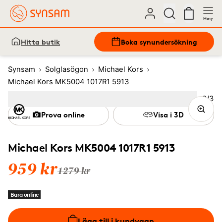
Meny
Hitta butik
Boka synundersökning
Synsam
Solglasögon
Michael Kors
Michael Kors MK5004 1017R1 5913
Bild
2
/
3
Image
1
Image
(Current image)
2
Image
3
Prova online
Visa i 3D
Michael Kors MK5004 1017R1 5913
959 kr
1279 kr
Bara online
Lägg till i kundvagn