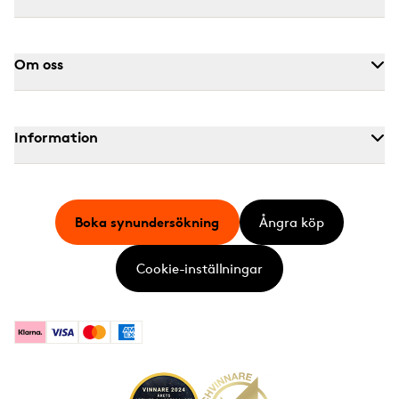
Om oss
Information
Boka synundersökning
Ångra köp
Cookie-inställningar
Klarna
Visa
Mastercard
American Express