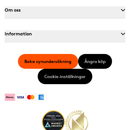
Om oss
Information
Boka synundersökning
Ångra köp
Cookie-inställningar
Klarna
Visa
Mastercard
American Express