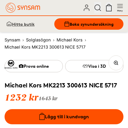
Meny
Hitta butik
Boka synundersökning
Synsam
Solglasögon
Michael Kors
Michael Kors MK2213 300613 NICE 5717
Prova online
Visa i 3D
Michael Kors MK2213 300613 NICE 5717
1232 kr
1643 kr
Lägg till i kundvagn