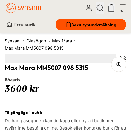
Meny
Hitta butik
Boka synundersökning
Synsam
Glasögon
Max Mara
Max Mara MM5007 098 5315
Bild
2
/
2
Image
1
Image
(Current image)
2
Max Mara MM5007 098 5315
Bågpris
3600 kr
Tillgängliga i butik
De här glasögonen kan du köpa eller hyra i butik men
tyvärr inte beställa online. Besök eller kontakta butik för att