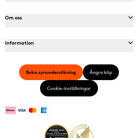
Om oss
Information
Boka synundersökning
Ångra köp
Cookie-inställningar
Klarna
Visa
Mastercard
American Express