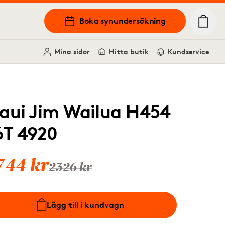
Boka synundersökning
Mina sidor
Hitta butik
Kundservice
aui Jim Wailua H454
6T 4920
744 kr
2326 kr
Lägg till i kundvagn