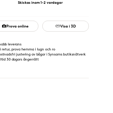
Skickas inom 1-2 vardagar
Prova online
Visa i 3D
nabb leverans
ri retur, prova hemma i lugn och ro
ostnadsfri justering av bågar i Synsams butiksnätverk
lltid 30 dagars ångerrätt