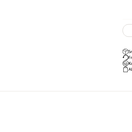
S
F
K
A