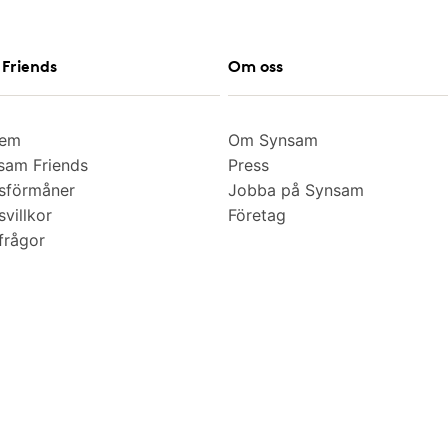
Friends
Om oss
lem
Om Synsam
am Friends
Press
sförmåner
Jobba på Synsam
villkor
Företag
frågor