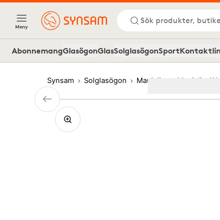
Sök produkter, butike
Meny
Abonnemang
Glasögon
Glas
Solglasögon
Sport
Kontaktli
Synsam
Solglasögon
Maui Jim
Maui Jim W
Image
1