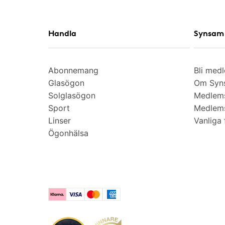
Handla
Synsam 
Abonnemang
Bli med
Glasögon
Om Syns
Solglasögon
Medlem
Sport
Medlems
Linser
Vanliga 
Ögonhälsa
Klarna
Visa
Mastercard
American Express