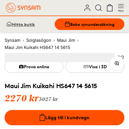
Meny
Hitta butik
Boka synundersökning
Synsam
Solglasögon
Maui Jim
Maui Jim Kuikahi HS647 14 5615
Bild
2
/
2
Image
1
Image
(Current image)
2
Prova online
Visa i 3D
Maui Jim Kuikahi HS647 14 5615
2270 kr
3027 kr
Lägg till i kundvagn