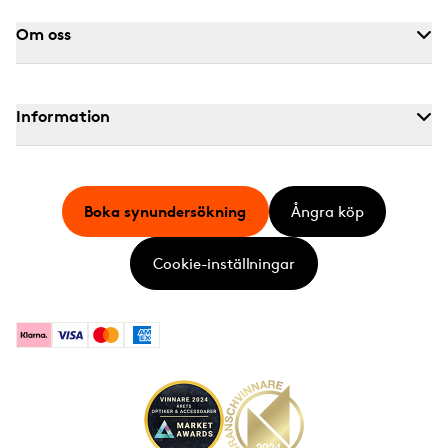
Om oss
Information
Boka synundersökning
Ångra köp
Cookie-inställningar
Klarna
Visa
Mastercard
American Express