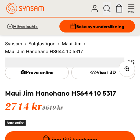
Meny
Hitta butik
Boka synundersökning
Synsam
Solglasögon
Maui Jim
Maui Jim Hanohano HS644 10 5317
Bild
2
/
2
Image
1
Image
(Current image)
2
Prova online
Visa i 3D
Maui Jim Hanohano HS644 10 5317
2714 kr
3619 kr
Bara online
Lägg till i kundvagn