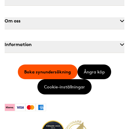
Om oss
Information
Boka synundersökning
Ångra köp
Cookie-inställningar
Klarna
Visa
Mastercard
American Express