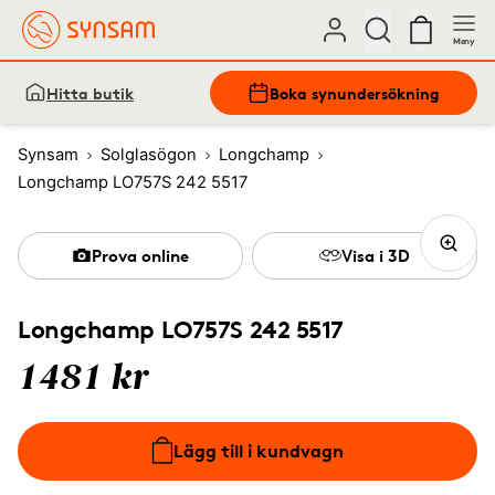
Meny
Hitta butik
Boka synundersökning
Synsam
Solglasögon
Longchamp
Longchamp LO757S 242 5517
Prova online
Visa i 3D
Longchamp LO757S 242 5517
1481 kr
Lägg till i kundvagn