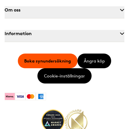
Om oss
Information
Boka synundersökning
Ångra köp
Cookie-inställningar
Klarna
Visa
Mastercard
American Express