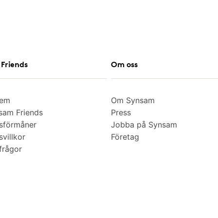
Friends
Om oss
lem
Om Synsam
am Friends
Press
sförmåner
Jobba på Synsam
villkor
Företag
frågor