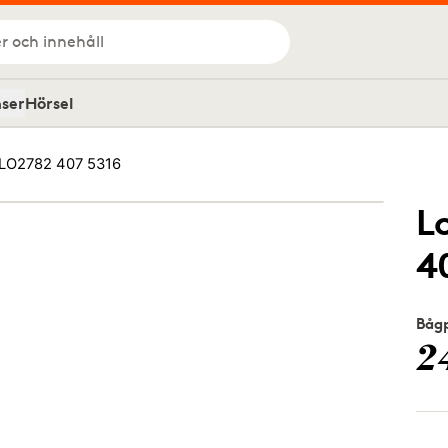
r och innehåll
nser
Hörsel
LO2782 407 5316
L
4
Bågp
2