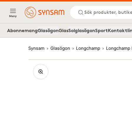
Sök produkter, butike
Meny
Abonnemang
Glasögon
Glas
Solglasögon
Sport
Kontaktli
Synsam
Glasögon
Longchamp
Longchamp 