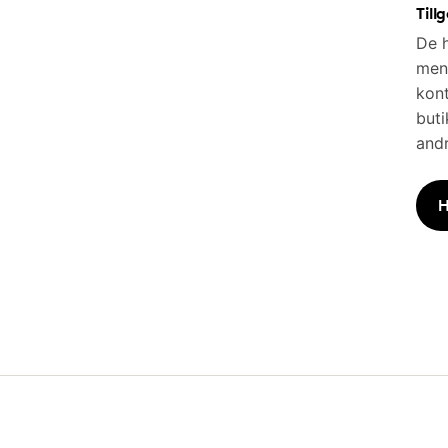
Till
De h
men 
kont
buti
andr
H