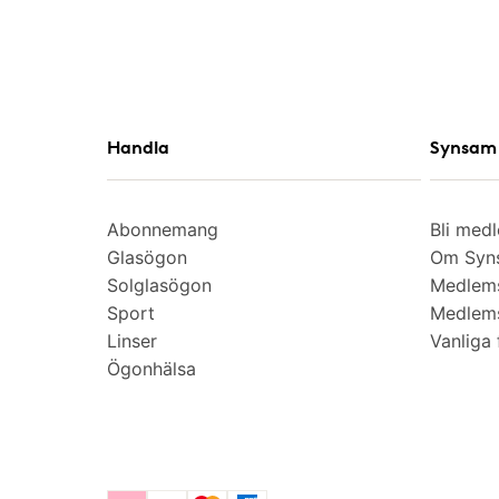
Handla
Synsam 
Abonnemang
Bli med
Glasögon
Om Syns
Solglasögon
Medlem
Sport
Medlems
Linser
Vanliga 
Ögonhälsa