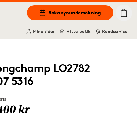
Boka synundersökning
Mina sidor
Hitta butik
Kundservice
ongchamp LO2782
07 5316
ris
400 kr