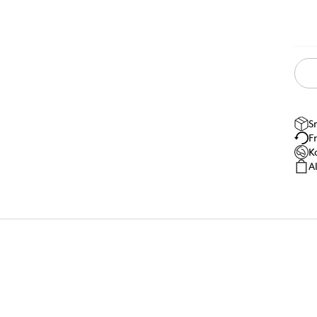
S
F
K
A