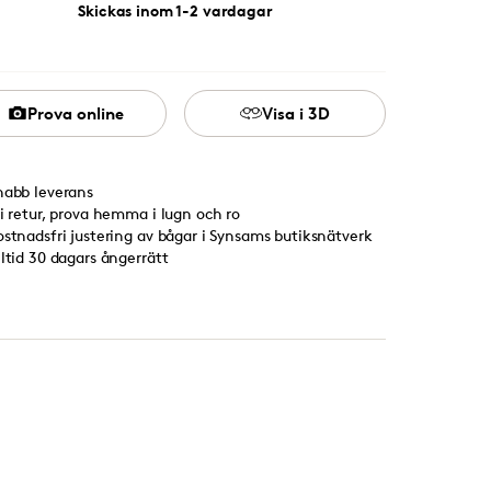
Skickas inom 1-2 vardagar
Prova online
Visa i 3D
nabb leverans
ri retur, prova hemma i lugn och ro
ostnadsfri justering av bågar i Synsams butiksnätverk
lltid 30 dagars ångerrätt