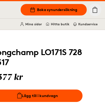
Boka synundersökning
Mina sidor
Hitta butik
Kundservice
ongchamp LO171S 728
317
377 kr
Lägg till i kundvagn