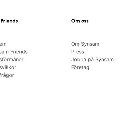
Friends
Om oss
lem
Om Synsam
am Friends
Press
sförmåner
Jobba på Synsam
villkor
Företag
frågor