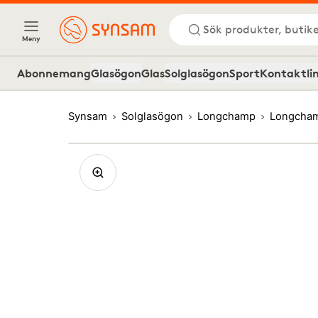
Sök produkter, butike
Meny
Abonnemang
Glasögon
Glas
Solglasögon
Sport
Kontaktli
Synsam
Solglasögon
Longchamp
Longcham