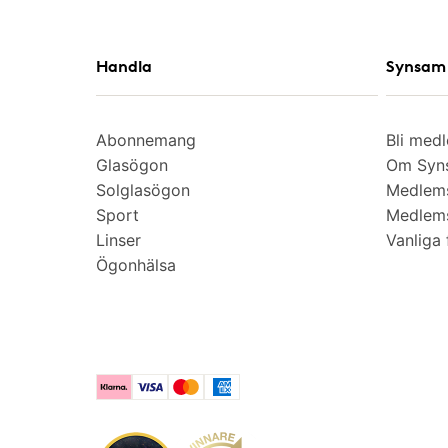
Handla
Synsam 
Abonnemang
Bli med
Glasögon
Om Syns
Solglasögon
Medlem
Sport
Medlems
Linser
Vanliga 
Ögonhälsa
Klarna
Visa
Mastercard
American Express