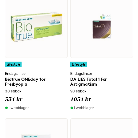
Lifestyle
Lifestyle
Endagslinser
Endagslinser
Biotrue ONEday for
DAILIES Total 1 For
Presbyopia
Astigmatism
30 st/box
90 st/box
331 kr
1051 kr
I webblager
I webblager