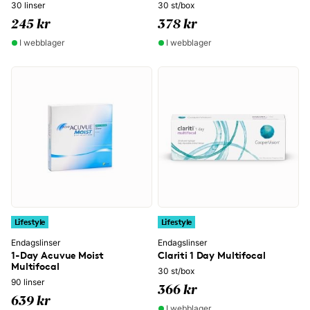
30 linser
30 st/box
245 kr
378 kr
I webblager
I webblager
Lifestyle
Lifestyle
Endagslinser
Endagslinser
1-Day Acuvue Moist
Clariti 1 Day Multifocal
Multifocal
30 st/box
90 linser
366 kr
639 kr
I webblager