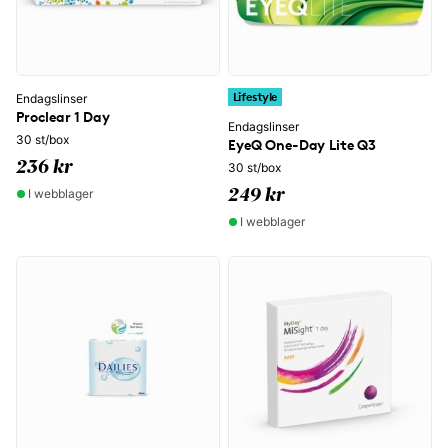
Lifestyle
Endagslinser
Proclear 1 Day
Endagslinser
30 st/box
EyeQ One-Day Lite Q3
236 kr
30 st/box
I webblager
249 kr
I webblager