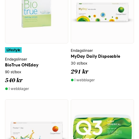
Lifestyle
Endagslinser
MyDay Daily Disposable
Endagslinser
30 st/box
BioTrue ONEday
291 kr
90 st/box
I webblager
540 kr
I webblager