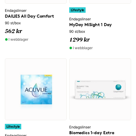
Lifestyle
Endagslinser
DAILIES All Day Comfort
Endagslinser
90 st/box
MyDay MiSight 1 Day
562 kr
90 st/box
I webblager
1299 kr
I webblager
Lifestyle
Endagslinser
Biomedics 1-day Extra
Endagslinser