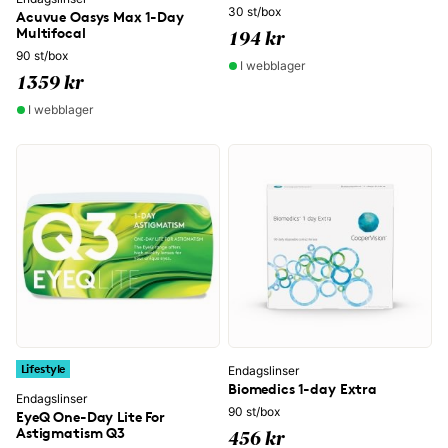
30 st/box
Acuvue Oasys Max 1-Day
Multifocal
194 kr
90 st/box
I webblager
1359 kr
I webblager
Lifestyle
Endagslinser
Biomedics 1-day Extra
Endagslinser
90 st/box
EyeQ One-Day Lite For
Astigmatism Q3
456 kr