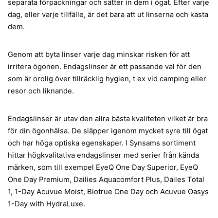
separata förpackningar och sätter in dem i ögat. Efter varje
dag, eller varje tillfälle, är det bara att ut linserna och kasta
dem.
Genom att byta linser varje dag minskar risken för att
irritera ögonen. Endagslinser är ett passande val för den
som är orolig över tillräcklig hygien, t ex vid camping eller
resor och liknande.
Endagslinser är utav den allra bästa kvaliteten vilket är bra
för din ögonhälsa. De släpper igenom mycket syre till ögat
och har höga optiska egenskaper. I Synsams sortiment
hittar högkvalitativa endagslinser med serier från kända
märken, som till exempel EyeQ One Day Superior, EyeQ
One Day Premium, Dailies Aquacomfort Plus, Dailes Total
1, 1-Day Acuvue Moist, Biotrue One Day och Acuvue Oasys
1-Day with HydraLuxe.