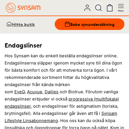
Meny
Hitta butik
Boka synundersökning
Endagslinser
Hos Synsam kan du enkelt beställa endagslinser online.
Endagslinserna släpper igenom mycket syre till dina ögon
för bästa komfort och för att motverka torra ögon. I vårt
rekommenderade sortiment hittar du högkvalitativa
endagslinser från kända märken
som
EyeQ
,
Acuvue
,
Dailies
och Biotrue. Förutom vanliga
endagslinser erbjuder vi också
progressiva (multifokala)
endagslinser
, och endagslinser för astigmatism (toriska,
brytningsfel). Alla endagslinser går även att få i
Synsam
Lifestyle Linsabonnemang
. Hos oss kan du också köpa
linsvätska och ögondroppar för torra ögon på nätet. Kom in