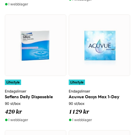
I webblager
Lifestyle
Lifestyle
Endagslinser
Endagslinser
Soflens Daily Disposable
Acuvue Oasys Max 1-Day
90 st/box
90 st/box
420 kr
1129 kr
I webblager
I webblager