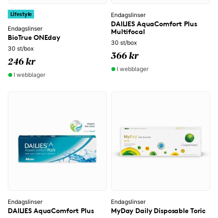
Lifestyle
Endagslinser
DAILIES AquaComfort Plus
Endagslinser
Multifocal
BioTrue ONEday
30 st/box
30 st/box
366 kr
246 kr
I webblager
I webblager
Endagslinser
Endagslinser
DAILIES AquaComfort Plus
MyDay Daily Disposable Toric