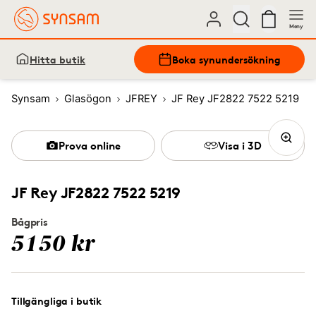
Meny
Hitta butik
Boka synundersökning
Synsam
Glasögon
JFREY
JF Rey JF2822 7522 5219
Prova online
Visa i 3D
JF Rey JF2822 7522 5219
Bågpris
5150 kr
Tillgängliga i butik