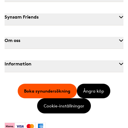
Synsam Friends
Om oss
Information
Boka synundersökning
Ångra köp
Cookie-inställningar
Klarna
Visa
Mastercard
American Express