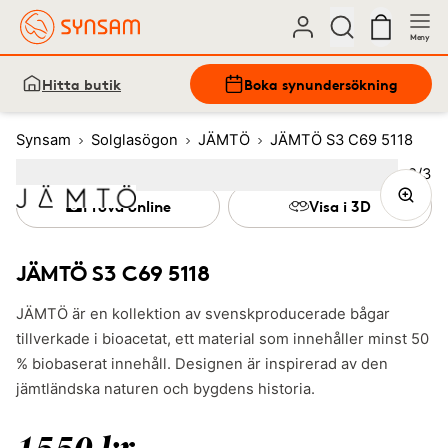
Meny
Hitta butik
Boka synundersökning
Synsam
Solglasögon
JÄMTÖ
JÄMTÖ S3 C69 5118
Bild
2
/
3
Image
1
Image
(Current image)
2
Image
3
Prova online
Visa i 3D
JÄMTÖ S3 C69 5118
JÄMTÖ är en kollektion av svenskproducerade bågar
tillverkade i bioacetat, ett material som innehåller minst 50
% biobaserat innehåll. Designen är inspirerad av den
jämtländska naturen och bygdens historia.