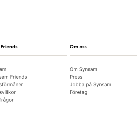
Friends
Om oss
lem
Om Synsam
am Friends
Press
sförmåner
Jobba på Synsam
villkor
Företag
frågor