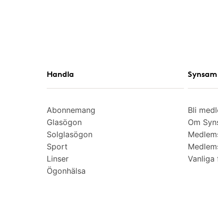
Handla
Synsam 
Abonnemang
Bli med
Glasögon
Om Syns
Solglasögon
Medlem
Sport
Medlems
Linser
Vanliga 
Ögonhälsa