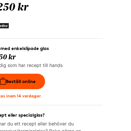
250 kr
nline
med enkelslipade glas
50 kr
dig som har recept till hands
Beställ online
kas inom 14 vardagar
pt eller specialglas?
ar du ett recept eller behöver du