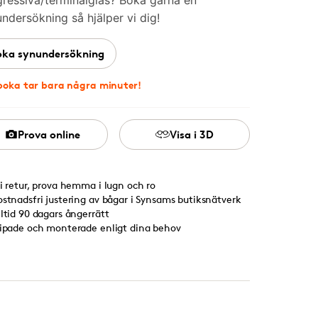
ressiva/terminalglas? Boka gärna en
ndersökning så hjälper vi dig!
oka synundersökning
boka tar bara några minuter!
Prova online
Visa i 3D
ri retur, prova hemma i lugn och ro
ostnadsfri justering av bågar i Synsams butiksnätverk
lltid 90 dagars ångerrätt
lipade och monterade enligt dina behov