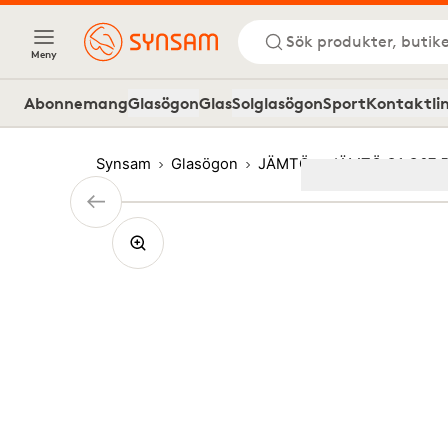
Sök produkter, butike
Meny
Abonnemang
Glasögon
Glas
Solglasögon
Sport
Kontaktli
Synsam
Glasögon
JÄMTÖ
JÄMTÖ O1 C67 
Image
1