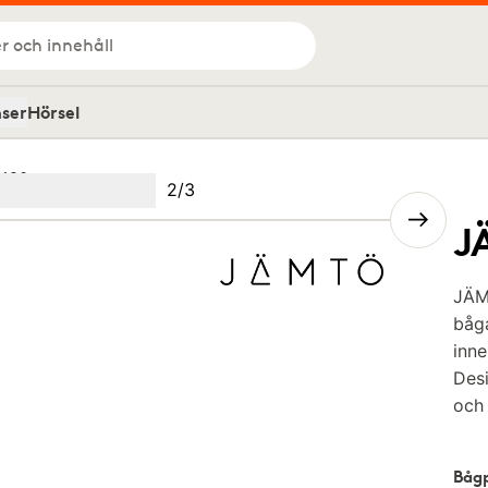
r och innehåll
nser
Hörsel
5120
Bild
2
/
3
Image
(Current image)
2
Image
3
J
JÄM
båga
inne
Desi
och 
Bågp