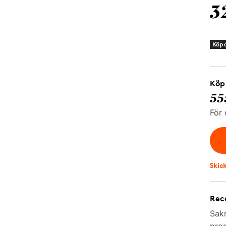
3
Köp o
Köp 
55
För 
Skic
Rece
Sakn