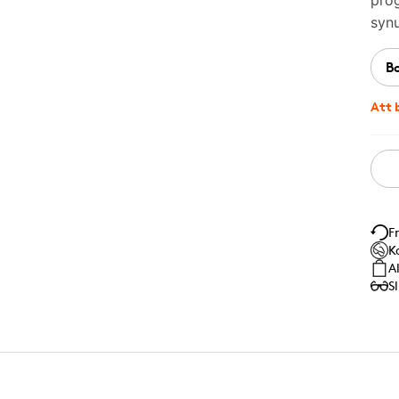
prog
synu
B
Att 
F
K
A
S