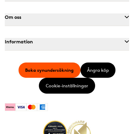
Om oss
Information
Boka synundersökning
Ångra köp
Cookie-inställningar
Klarna
Visa
Mastercard
American Express