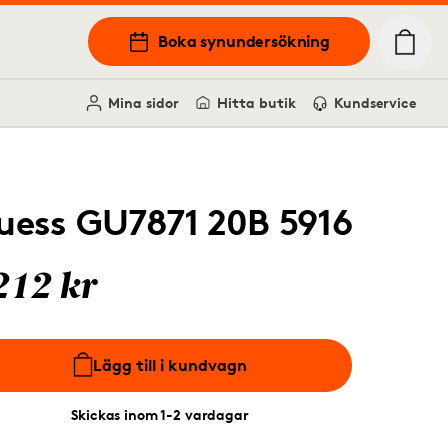
Boka synundersökning
Mina sidor
Hitta butik
Kundservice
uess GU7871 20B 5916
212 kr
Lägg till i kundvagn
Skickas inom 1-2 vardagar