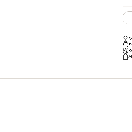
S
F
K
A