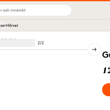
r och innehåll
nser
Hörsel
 20B 5916
Bild
2
/
2
Image
(Current image)
2
G
1