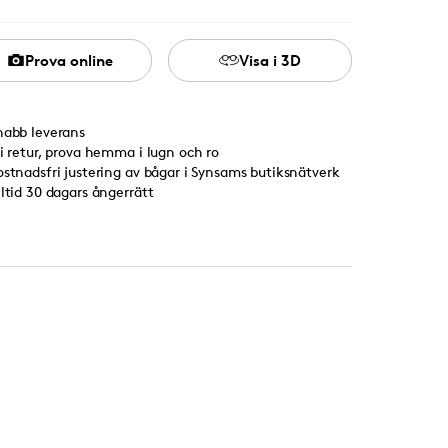
Prova online
Visa i 3D
nabb leverans
ri retur, prova hemma i lugn och ro
ostnadsfri justering av bågar i Synsams butiksnätverk
lltid 30 dagars ångerrätt