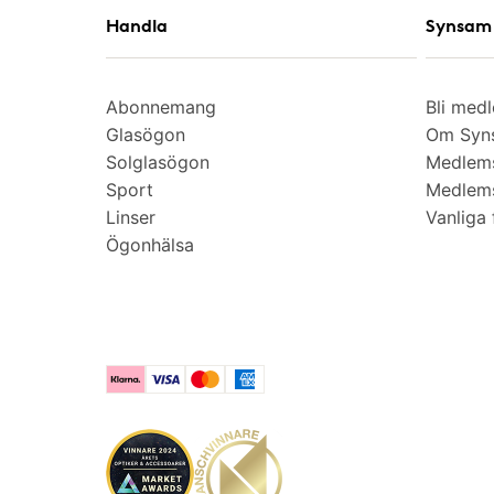
Handla
Synsam 
Abonnemang
Bli med
Glasögon
Om Syns
Solglasögon
Medlem
Sport
Medlems
Linser
Vanliga 
Ögonhälsa
Klarna
Visa
Mastercard
American Express