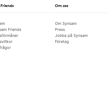
Friends
Om oss
lem
Om Synsam
am Friends
Press
sförmåner
Jobba på Synsam
villkor
Företag
frågor