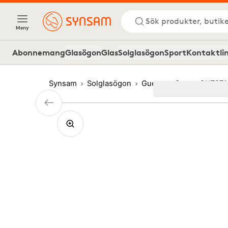
Sök produkter, butike
Meny
Abonnemang
Glasögon
Glas
Solglasögon
Sport
Kontaktli
Synsam
Solglasögon
Guess
Guess GU7871
Image
1