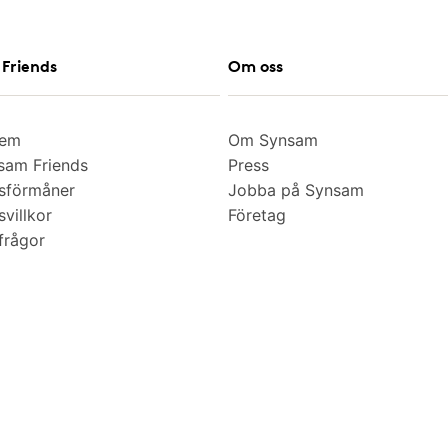
Friends
Om oss
lem
Om Synsam
am Friends
Press
sförmåner
Jobba på Synsam
villkor
Företag
frågor