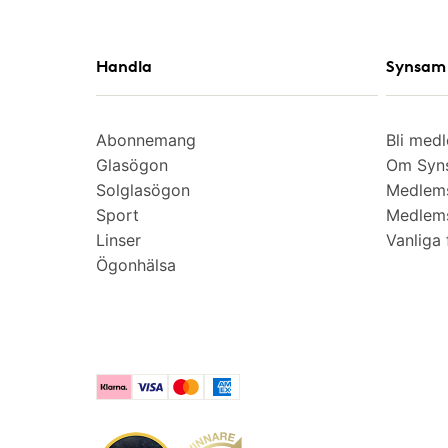
Handla
Synsam 
Abonnemang
Bli med
Glasögon
Om Syns
Solglasögon
Medlem
Sport
Medlems
Linser
Vanliga 
Ögonhälsa
Klarna
Visa
Mastercard
American Express