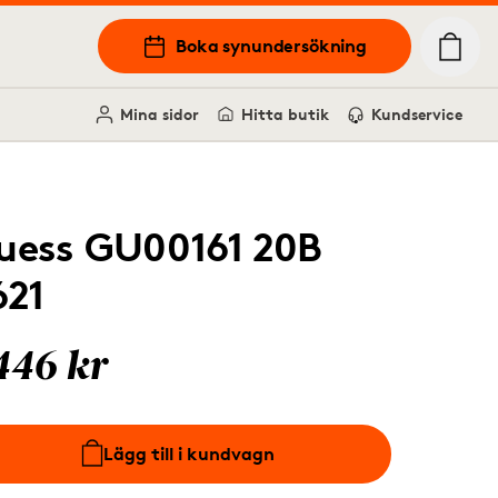
Boka synundersökning
Mina sidor
Hitta butik
Kundservice
uess GU00161 20B
621
446 kr
Lägg till i kundvagn