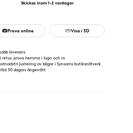
Skickas inom 1-2 vardagar
Prova online
Visa i 3D
nabb leverans
ri retur, prova hemma i lugn och ro
ostnadsfri justering av bågar i Synsams butiksnätverk
lltid 30 dagars ångerrätt