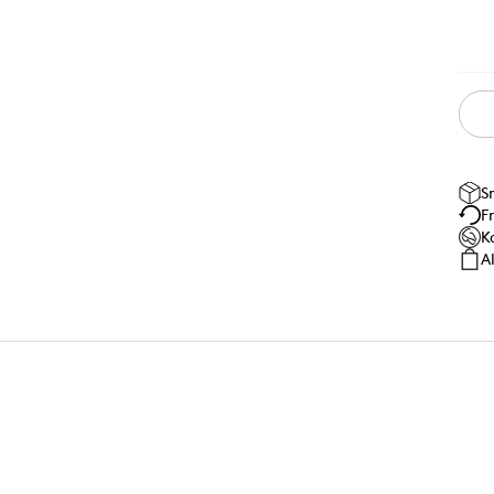
S
F
K
A