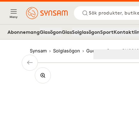
Sök produkter, butike
Meny
Abonnemang
Glasögon
Glas
Solglasögon
Sport
Kontaktli
Synsam
Solglasögon
Guess
Guess GU0016
Image
1