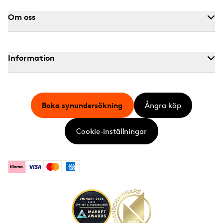
Om oss
Information
Boka synundersökning
Ångra köp
Cookie-inställningar
Klarna
Visa
Mastercard
American Express