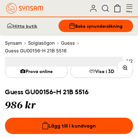
Meny
Hitta butik
Boka synundersökning
Synsam
Solglasögon
Guess
Guess GU00156-H 21B 5516
Bild
2
/
2
Image
1
Image
(Current image)
2
Prova online
Visa i 3D
Guess GU00156-H 21B 5516
986 kr
Lägg till i kundvagn