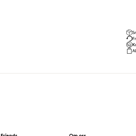
S
F
K
A
Friends
Om oss