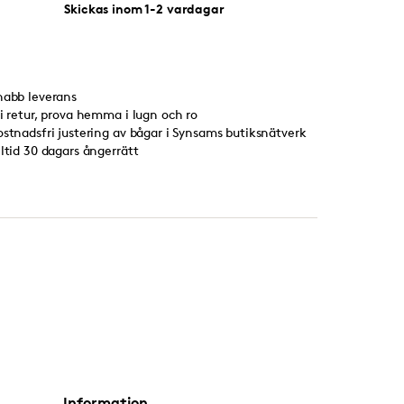
Skickas inom 1-2 vardagar
nabb leverans
ri retur, prova hemma i lugn och ro
ostnadsfri justering av bågar i Synsams butiksnätverk
lltid 30 dagars ångerrätt
Information