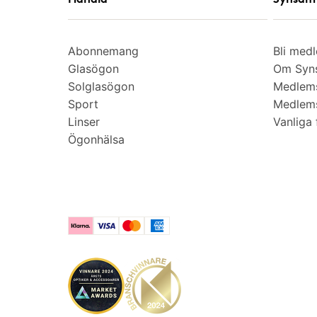
Abonnemang
Bli med
Glasögon
Om Syns
Solglasögon
Medlem
Sport
Medlems
Linser
Vanliga 
Ögonhälsa
Klarna
Visa
Mastercard
American Express