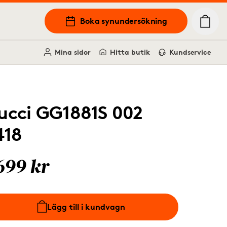
Boka synundersökning
Mina sidor
Hitta butik
Kundservice
ucci GG1881S 002
418
699 kr
Lägg till i kundvagn