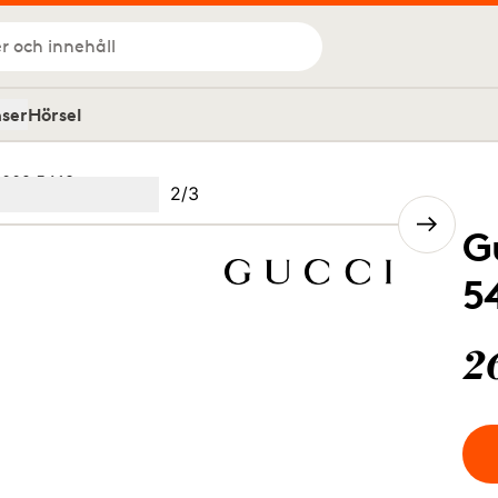
r och innehåll
nser
Hörsel
 002 5418
Bild
2
/
3
Image
(Current image)
2
Image
3
G
5
2