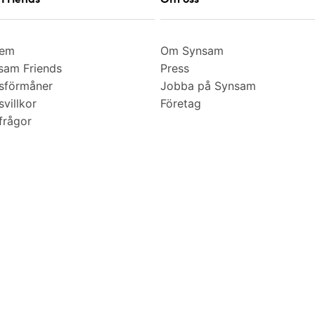
lem
Om Synsam
am Friends
Press
sförmåner
Jobba på Synsam
villkor
Företag
frågor