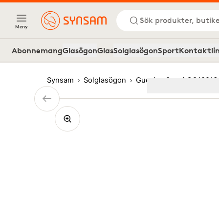
Sök produkter, butike
Meny
Abonnemang
Glasögon
Glas
Solglasögon
Sport
Kontaktli
Synsam
Solglasögon
Gucci
Gucci GG1881S
Image
1