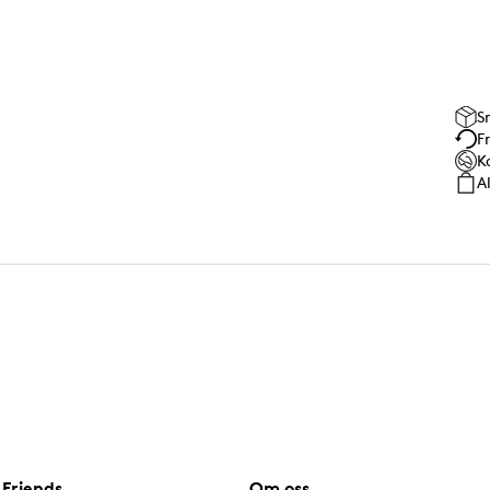
S
F
K
A
Friends
Om oss