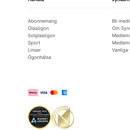
Abonnemang
Bli med
Glasögon
Om Syns
Solglasögon
Medlem
Sport
Medlems
Linser
Vanliga 
Ögonhälsa
Klarna
Visa
Mastercard
American Express