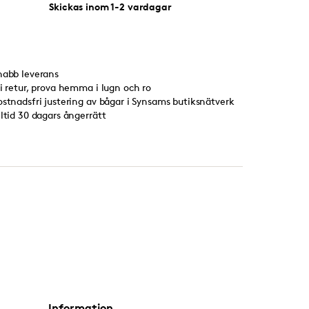
Skickas inom 1-2 vardagar
nabb leverans
ri retur, prova hemma i lugn och ro
ostnadsfri justering av bågar i Synsams butiksnätverk
lltid 30 dagars ångerrätt
Information