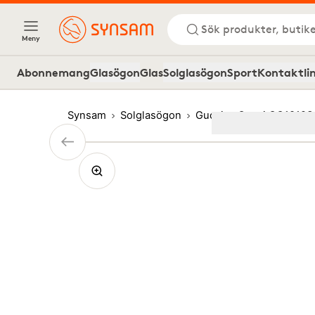
Sök produkter, butike
Meny
Abonnemang
Glasögon
Glas
Solglasögon
Sport
Kontaktli
Synsam
Solglasögon
Gucci
Gucci GG1819S 
Image
1