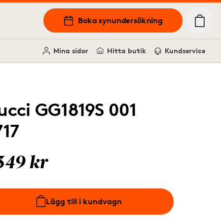
Boka synundersökning
Mina sidor
Hitta butik
Kundservice
ucci GG1819S 001
717
349 kr
Lägg till i kundvagn