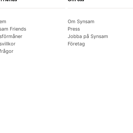
lem
Om Synsam
am Friends
Press
sförmåner
Jobba på Synsam
villkor
Företag
frågor