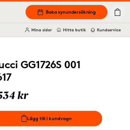
Boka synundersökning
Mina sidor
Hitta butik
Kundservice
ucci GG1726S 001
617
534 kr
Lägg till i kundvagn