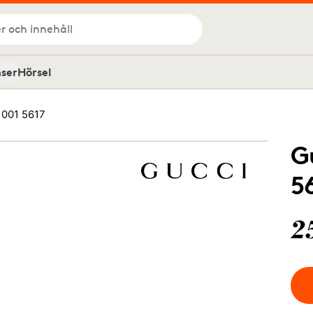
r och innehåll
nser
Hörsel
 001 5617
G
5
2