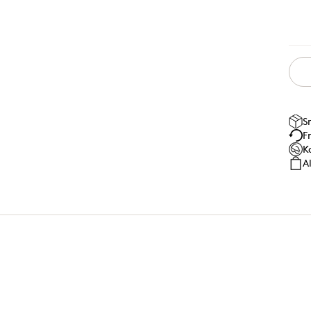
S
F
K
A