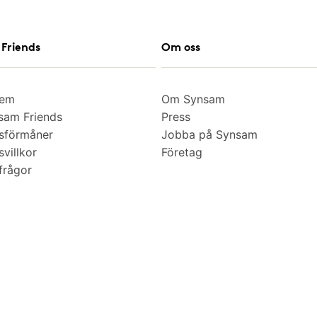
Friends
Om oss
lem
Om Synsam
am Friends
Press
sförmåner
Jobba på Synsam
villkor
Företag
frågor