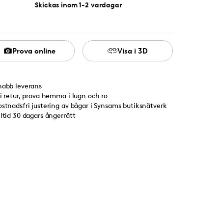
Skickas inom 1-2 vardagar
Prova online
Visa i 3D
nabb leverans
ri retur, prova hemma i lugn och ro
ostnadsfri justering av bågar i Synsams butiksnätverk
lltid 30 dagars ångerrätt