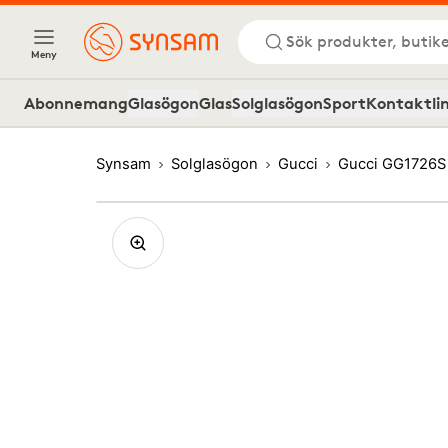
Sök produkter, butike
Meny
Abonnemang
Glasögon
Glas
Solglasögon
Sport
Kontaktli
Synsam
Solglasögon
Gucci
Gucci GG1726S