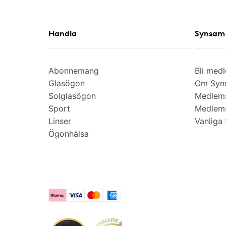
Handla
Synsam 
Abonnemang
Bli med
Glasögon
Om Syns
Solglasögon
Medlem
Sport
Medlems
Linser
Vanliga 
Ögonhälsa
Klarna
Visa
Mastercard
American Express