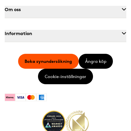
Om oss
Information
Boka synundersökning
Ångra köp
Cookie-inställningar
Klarna
Visa
Mastercard
American Express